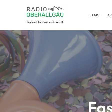
Zum
START
AK
Inhalt
Huimat hören - überall!
springen
Fas