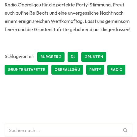
Radio Oberallgäu für die perfekte Party-Stimmung. Freut
euch auf heiße Beats und eine unvergessliche Nacht nach
einem ereignisreichen Wettkampftag. Lasst uns gemeinsam
feiern und die Grüntenstafette gebührend ausklingen lassen!
Schlagwörter:
BURGBERG
DJ
GRÜNTEN
GRÜNTENSTAFETTE
OBERALLGÄU
PARTY
RADIO