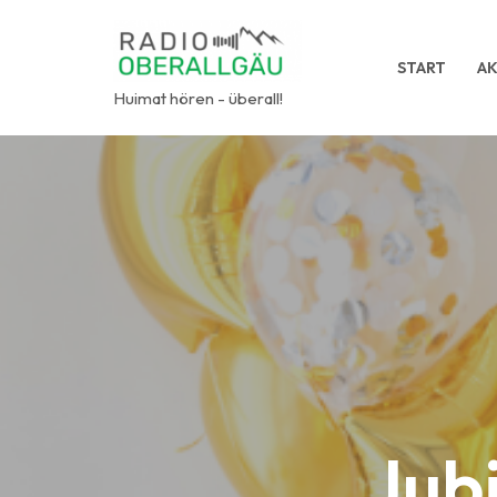
Zum
START
AK
Inhalt
Huimat hören - überall!
springen
Jub