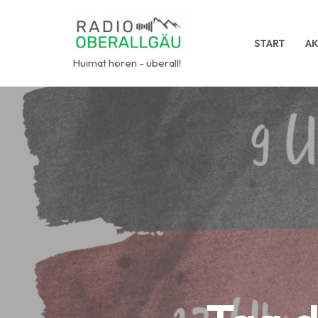
Zum
START
AK
Inhalt
Huimat hören - überall!
springen