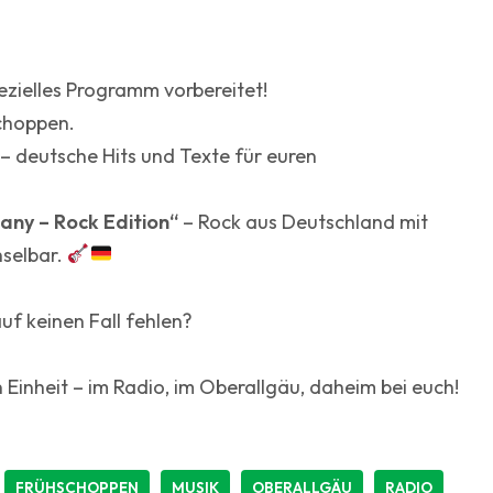
ezielles Programm vorbereitet!
choppen.
– deutsche Hits und Texte für euren
ny – Rock Edition“
– Rock aus Deutschland mit
hselbar.
f keinen Fall fehlen?
Einheit – im Radio, im Oberallgäu, daheim bei euch!
FRÜHSCHOPPEN
MUSIK
OBERALLGÄU
RADIO