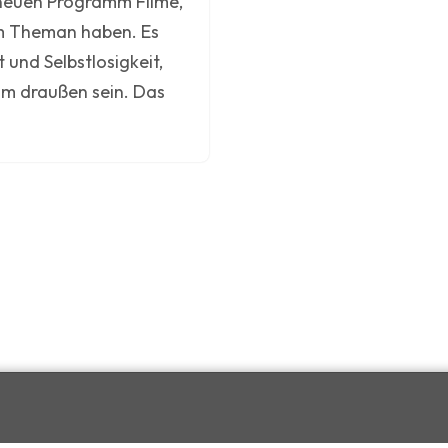
m neuen Programm Filme,
m Theman haben. Es
und Selbstlosigkeit,
am draußen sein. Das