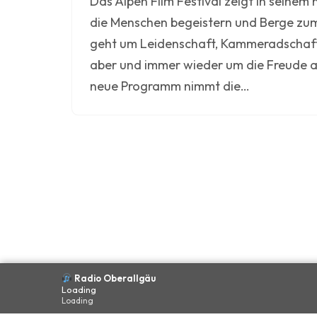
Das Alpen Film Festival zeigt in seine
die Menschen begeistern und Berge zu
geht um Leidenschaft, Kammeradschaft 
aber und immer wieder um die Freude 
neue Programm nimmt die…
Radio Oberallgäu
Loading
©
Radio Oberallgäu · by
Hubert Zeller
Loading