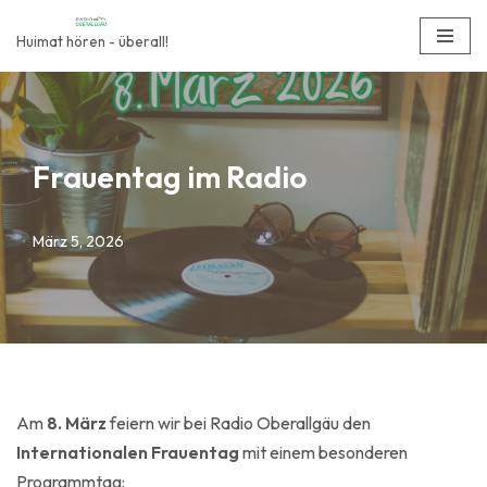
Huimat hören - überall!
Zum
Inhalt
springen
Frauentag im Radio
März 5, 2026
Am
8. März
feiern wir bei
Radio Oberallgäu
den
Internationalen Frauentag
mit einem besonderen
Programmtag: