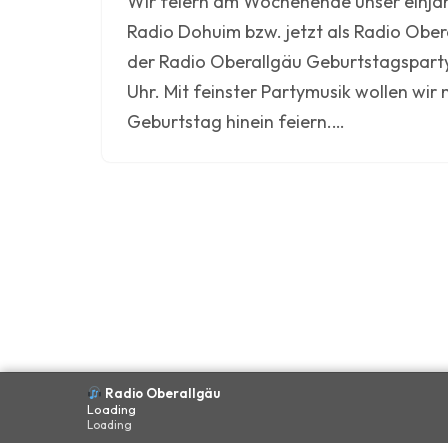
Wir feiern am Wochenende unser einjäh
Radio Dohuim bzw. jetzt als Radio Obera
der Radio Oberallgäu Geburtstagspart
Uhr. Mit feinster Partymusik wollen wir 
Geburtstag hinein feiern.…
Radio Oberallgäu
Loading
©
Radio Oberallgäu · by
Hubert Zeller
Loading