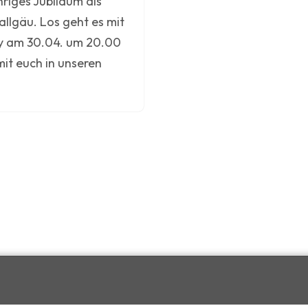
riges Jubiläum als
llgäu. Los geht es mit
y am 30.04. um 20.00
mit euch in unseren