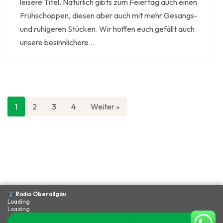
leisere Titel. Natürlich gibts zum Feiertag auch einen
Frühschoppen, diesen aber auch mit mehr Gesangs-
und ruhigeren Stücken. Wir hoffen euch gefällt auch
unsere besinnlichere…
1
2
3
4
Weiter »
Radio Oberallgäu
Loading
Loading
Datenschutz
Impressum